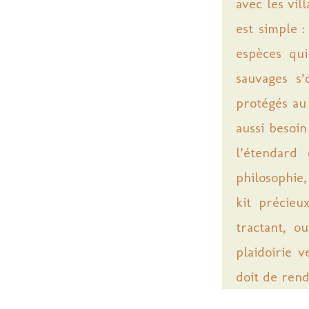
avec les vil
est simple 
espèces qui
sauvages s’
protégés au 
aussi besoi
l’étendard
philosophie,
kit précieu
tractant, o
plaidoirie 
doit de rend