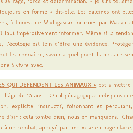
s sa rage, force et détermination. « Je suis tellem
toujours en forme » dit-elle. Les baleines ont elle
ens, à l’ouest de Madagascar incarnés par Maeva et
 il faut impérativement informer. Même si la tenda
, l’écologie est loin d’être une évidence. Protége
tout les connaître, savoir à quel point ils nous ressem
dre à vivre avec.
NES QUI DEFENDENT LES ANIMAUX
»
est à mettre 
ès l’âge de 10 ans. Outil pédagogique indispensabl
on, explicite, instructif, foisonnant et percutant
ne d’air : cela tombe bien, nous en manquions. Cha
x à un combat, appuyé par une mise en page claire,