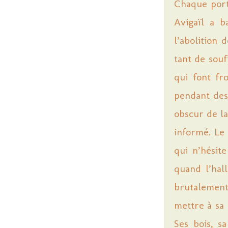
Chaque portr
Avigaïl a 
l’abolition 
tant de souf
qui font fr
pendant des 
obscur de la
informé. Le
qui n’hésit
quand l’hal
brutalement
mettre à sa 
Ses bois, sa