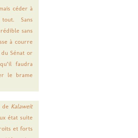
mais céder à
t tout. Sans
crédible sans
sse à courre
l du Sénat or
qu’il faudra
er le brame
e de
Kalaweit
x état suite
oits et forts