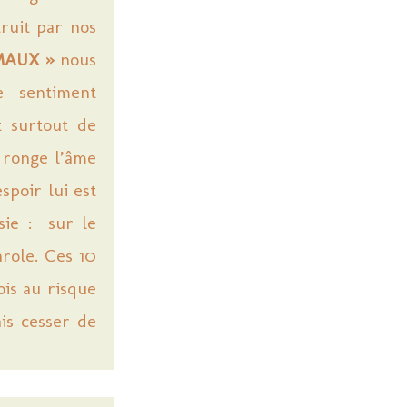
ruit par nos
MAUX »
nous
e sentiment
t surtout de
 ronge l’âme
spoir lui est
sie : sur le
role. Ces 10
ois au risque
is cesser de