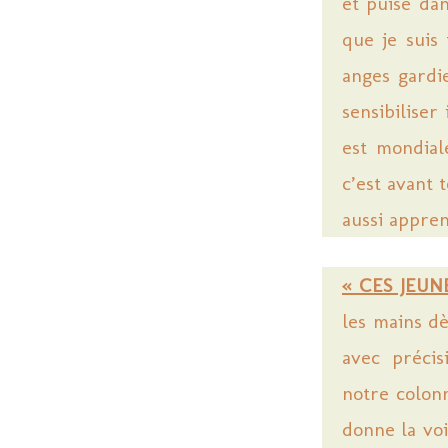
et puise dan
que je suis 
anges gardi
sensibiliser
est mondiale
c’est avant 
aussi appren
« CES JEU
les mains d
avec précisi
notre colon
donne la voi