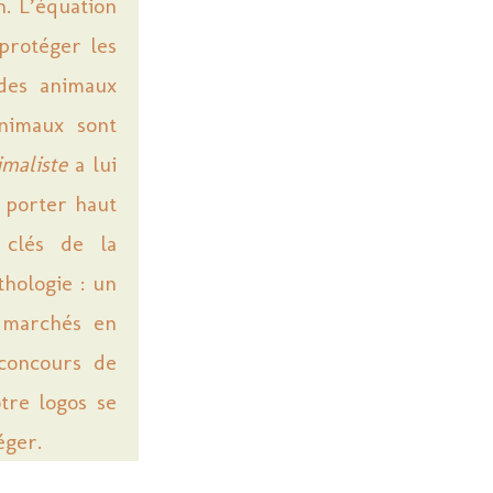
n. L’équation
protéger les
 des animaux
animaux sont
imaliste
a lui
 porter haut
 clés de la
thologie : un
s marchés en
 concours de
tre logos se
éger.