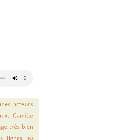
unes acteurs
aux, Camille
age très bien
s lignes. 10