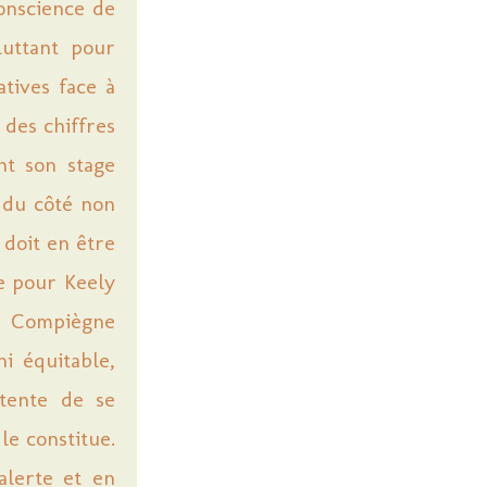
conscience de
luttant pour
atives face à
 des chiffres
nt son stage
r du côté non
 doit en être
e pour Keely
de Compiègne
i équitable,
 tente de se
le constitue.
’alerte et en