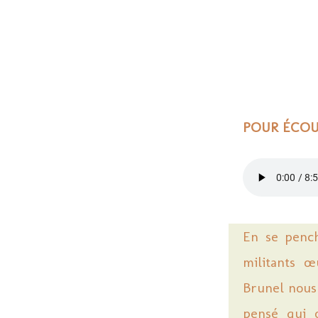
POUR ÉCOUT
En se pench
militants œ
Brunel nous 
pensé qui o