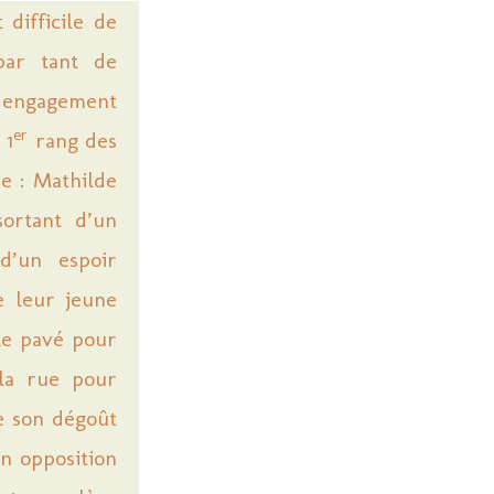
 difficile de
 par tant de
on engagement
er
 1
rang des
e : Mathilde
sortant d’un
d’un espoir
e leur jeune
 le pavé pour
 la rue pour
le son dégoût
on opposition