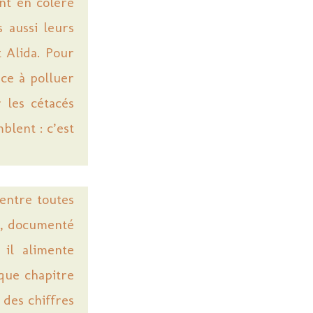
ent en colère
s aussi leurs
 Alida. Pour
nce à polluer
r les cétacés
blent : c’est
entre toutes
e, documenté
, il alimente
que chapitre
 des chiffres