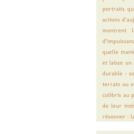
portraits q
actions d’au
montrent l
d’impuissan
quelle mani
et laisse un
durable : s
terrain ou 
colibris au 
de leur int
résonner : l