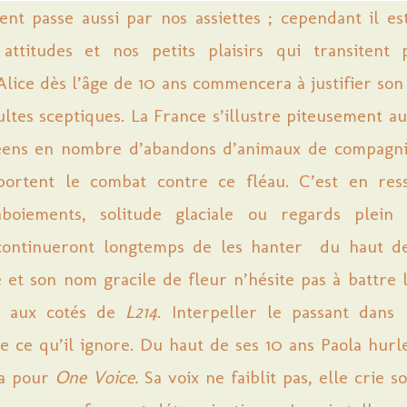
t passe aussi par nos assiettes ; cependant il est
attitudes et nos petits plaisirs qui transitent
Alice dès l’âge de 10 ans commencera à justifier s
ltes sceptiques. La France s’illustre piteusement au
ens en nombre d’abandons d’animaux de compagni
portent le combat contre ce fléau. C’est en res
aboiements, solitude glaciale ou regards plein 
continueront longtemps de les hanter du haut d
e et son nom gracile de fleur n’hésite pas à battre
x aux cotés de
L214
. Interpeller le passant dans
e ce qu’il ignore. Du haut de ses 10 ans Paola hur
da pour
One Voice.
Sa voix ne faiblit pas, elle crie s