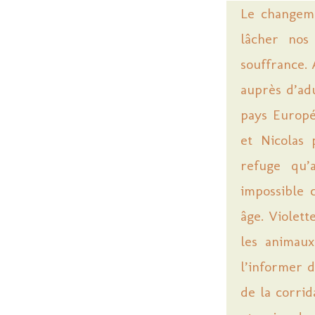
Le changemen
lâcher nos 
souffrance. 
auprès d’adu
pays Europé
et Nicolas 
refuge qu’
impossible 
âge. Violett
les animau
l’informer d
de la corri