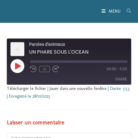
MENU
Paroles d'animaux
UN PHARE SOUS L'OCEAN
1x
00:00
/
5:53
SHARE
Télécharger le fichier
|
Jouer dans une nouvelle fenêtre
|
Durée: 5:53
|
Enregistré le 28/10/2025
SHARE
LINK
Laisser un commentaire
EMBED